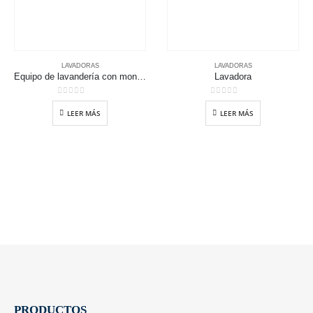
LAVADORAS
LAVADORAS
Equipo de lavandería con monedas
Lavadora
0
out of 5
0
out of 5
LEER MÁS
LEER MÁS
PRODUCTOS