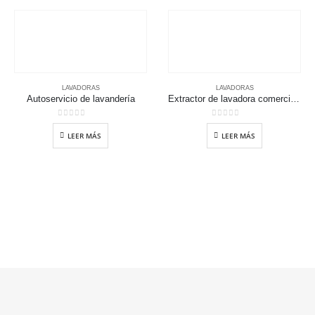
LAVADORAS
LAVADORAS
Autoservicio de lavandería
Extractor de lavadora comercial de servicio pesado
0
out of 5
0
out of 5
LEER MÁS
LEER MÁS