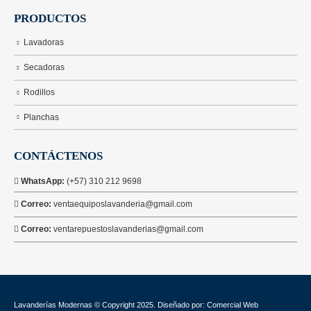
PRODUCTOS
Lavadoras
Secadoras
Rodillos
Planchas
CONTÁCTENOS
WhatsApp:
(+57) 310 212 9698
Correo:
ventaequiposlavanderia@gmail.com
Correo:
ventarepuestoslavanderias@gmail.com
Lavanderías Modernas © Copyright 2025. Diseñado por: Comercial Web