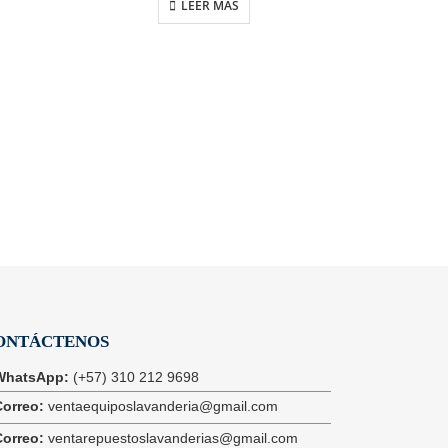
LEER MÁS
Equipo d
ONTÁCTENOS
WhatsApp:
(+57) 310 212 9698
Correo:
ventaequiposlavanderia@gmail.com
Correo:
ventarepuestoslavanderias@gmail.com