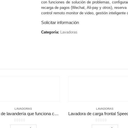
con funciones de solución de problemas, configurac
recarga de pagos (Wechat, Ali-pay y otros), reserv
control remoto monitor de video, gestión inteligente 
Solicitar información
Categoría:
Lavadoras
LAVADORAS
LAVADORAS
Equipo de lavandería que funciona con monedas
0
out of 5
0
out of 5