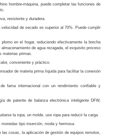
 chino hombre-máquina, puede completar las funciones de
tc.
a, resistente y duradera.
a velocidad de secado es superior al 70%. Puede cumplir
 plomo en el hogar, reduciendo efectivamente la brecha
a de almacenamiento de agua rezagada, el exquisito proceso
as materias primas.
alor, conveniente y práctico.
sador de materia prima líquida para facilitar la conexión
e fama internacional con un rendimiento confiable y
gía de patente de balanza electrónica inteligente DFW,
itarse la ropa; un molde, use ropa para reducir la carga.
 monedas tipo inserción, moda y hermosa.
e las cosas, la aplicación de gestión de equipos remotos,