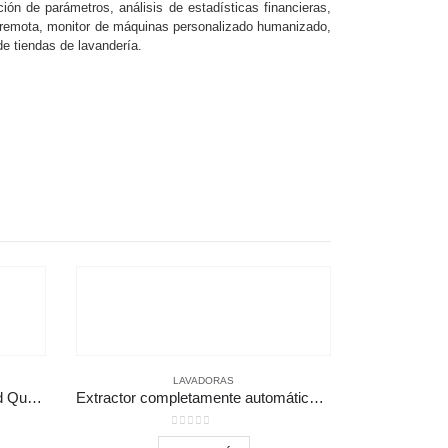
ión de parámetros, análisis de estadísticas financieras,
a remota, monitor de máquinas personalizado humanizado,
de tiendas de lavandería.
LAVADORAS
Lavadora de carga frontal Speed ​​Queen de monedas
Extractor completamente automático-lavadora de carga frontal
0
out of 5