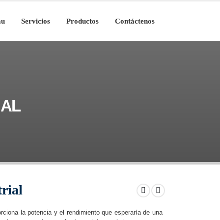
au
Servicios
Productos
Contáctenos
IAL
rial
rciona la potencia y el rendimiento que esperaría de una