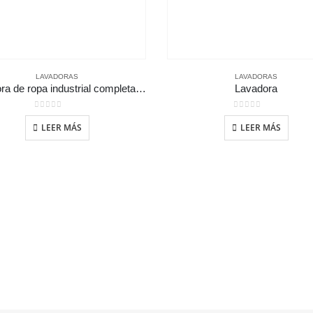
LAVADORAS
LAVADORAS
Lavadora de ropa industrial completamente automática
Lavadora
0
out of 5
0
out of 5
LEER MÁS
LEER MÁS