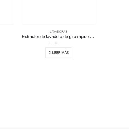
LAVADORAS
Extractor de lavadora de giro rápido que funciona con monedas
0
out of 5
LEER MÁS