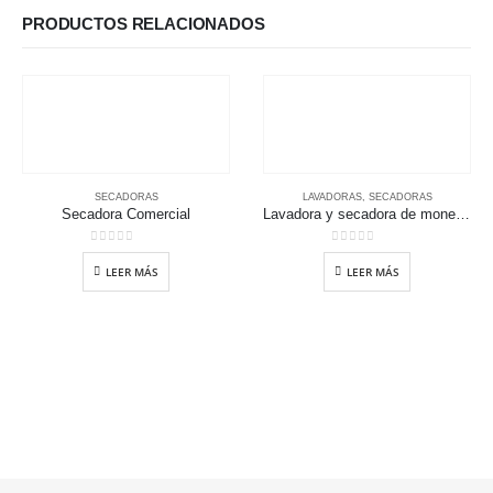
PRODUCTOS RELACIONADOS
SECADORAS
LAVADORAS
,
SECADORAS
Secadora Comercial
Lavadora y secadora de monedas
0
out of 5
0
out of 5
LEER MÁS
LEER MÁS