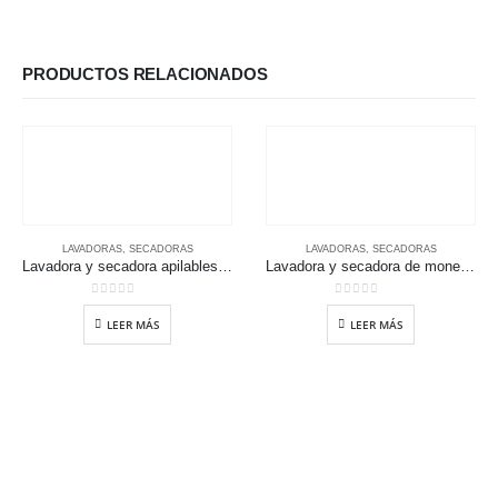
PRODUCTOS RELACIONADOS
LAVADORAS
,
SECADORAS
LAVADORAS
,
SECADORAS
Lavadora y secadora apilables comerciales
Lavadora y secadora de monedas
0
out of 5
0
out of 5
LEER MÁS
LEER MÁS