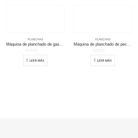
PLANCHAS
PLANCHAS
Máquina de planchado de gas de alta eficiencia
Máquina de planchado de pecho comercial
0
out of 5
0
out of 5
LEER MÁS
LEER MÁS