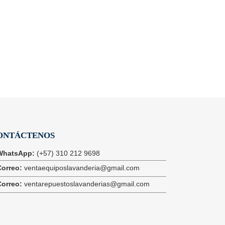
Planchado
ONTÁCTENOS
WhatsApp:
(+57) 310 212 9698
Correo:
ventaequiposlavanderia@gmail.com
Correo:
ventarepuestoslavanderias@gmail.com