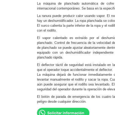
La máquina de planchado automática de cofre r
internacional contemporáneo. Se basa en la especif
La ranura puede producir calor usando vapor. El rodil
hay un deshumidificador. La ropa planchada se colocar
El surco calienta la parte inferior de la ropa y el rod
con el rodillo.
El vapor calentado es extraído por el deshumid
planchado. Control de frecuencia de la velocidad d
de planchado se puede ajustar aleatoriamente dentr
equipado con un deshumidificador independiente
planchado rápida.
El deflector táctil de seguridad está instalado en
que el operador toque accidentalmente el deflector.
La máquina dejará de funcionar inmediatamente c
levantar manualmente el rodillo y sacar la ropa. C
aún puede asegurar que el rodillo sea levantado. El
seguridad del operador durante la operación de elevac
El botón de parada de emergencia de los cuatro l
peligro desde cualquier dirección.
Solicitar información