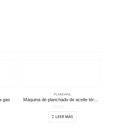
PLANCHAS
a gas
Máquina de planchado de aceite térmico industrial
0
out of 5
LEER MÁS