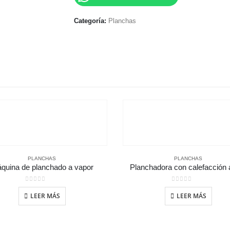
Categoría:
Planchas
PLANCHAS
PLANCHAS
quina de planchado a vapor
Planchadora con calefacción 
0
out of 5
0
out of 5
LEER MÁS
LEER MÁS