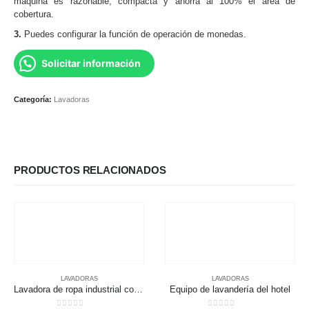
máquina es razonable, compacta y ahorra al 100% el área de
cobertura.
3.
Puedes configurar la función de operación de monedas.
Solicitar información
Categoría:
Lavadoras
PRODUCTOS RELACIONADOS
LAVADORAS
LAVADORAS
Lavadora de ropa industrial completamente automática
Equipo de lavandería del hotel