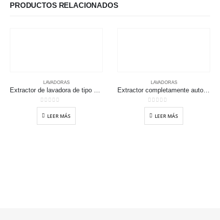
PRODUCTOS RELACIONADOS
LAVADORAS
LAVADORAS
Extractor de lavadora de tipo comercial
Extractor completamente automático-lavadora de carga frontal
0
out of 5
0
out of 5
LEER MÁS
LEER MÁS