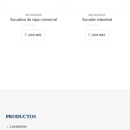
SECADORAS
SECADORAS
Secadora de ropa comercial
Secador industrial
0
out of 5
0
out of 5
LEER MÁS
LEER MÁS
PRODUCTOS
Lavadoras